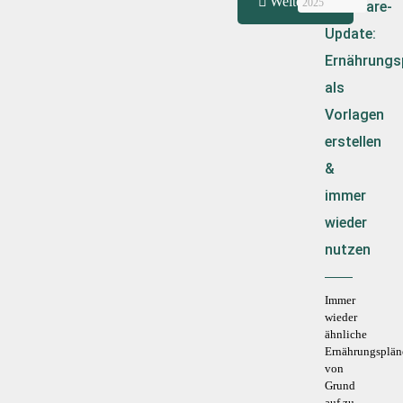
Weiterlesen
2025
Software-
Update:
Ernährungs
als
Vorlagen
erstellen
&
immer
wieder
nutzen
Immer
wieder
ähnliche
Ernährungsplän
von
Grund
auf zu