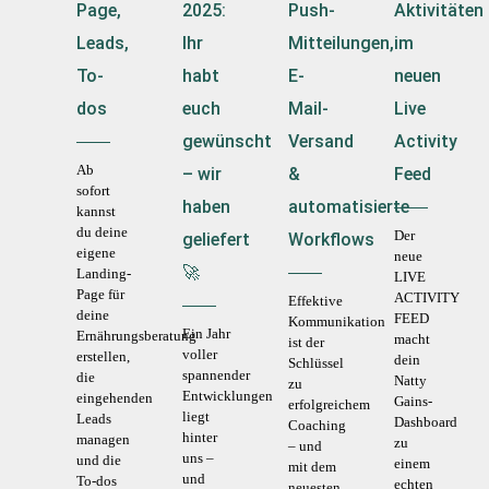
Page,
2025:
Push-
Aktivitäten
Leads,
Ihr
Mitteilungen,
im
To-
habt
E-
neuen
dos
euch
Mail-
Live
gewünscht
Versand
Activity
Ab
– wir
&
Feed
sofort
haben
automatisierte
kannst
du deine
Der
geliefert
Workflows
eigene
neue
🚀
Landing-
LIVE
Page für
ACTIVITY
Effektive
deine
FEED
Kommunikation
Ein Jahr
Ernährungsberatung
macht
ist der
voller
erstellen,
dein
Schlüssel
spannender
die
Natty
zu
Entwicklungen
eingehenden
Gains-
erfolgreichem
liegt
Leads
Dashboard
Coaching
hinter
managen
zu
– und
uns –
und die
einem
mit dem
und
To-dos
echten
neuesten