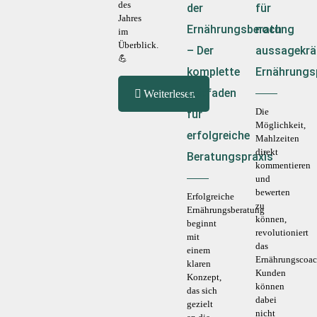
des
der
für
Jahres
Ernährungsberatung
noch
im
Überblick.
– Der
aussagekrä
💪
komplette
Ernährungs
Leitfaden
Weiterlesen
Die
für
Möglichkeit,
erfolgreiche
Mahlzeiten
direkt
Beratungspraxis
kommentieren
und
bewerten
Erfolgreiche
zu
Ernährungsberatung
können,
beginnt
revolutioniert
mit
das
einem
Ernährungscoac
klaren
Kunden
Konzept,
können
das sich
dabei
gezielt
nicht