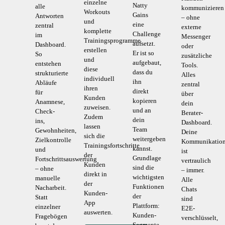
einzelne
Natty
alle
kommunizieren
Workouts
Gains
Antworten
– ohne
und
eine
zentral
externe
komplette
Challenge
im
Messenger
Trainingsprogramme
aufsetzt.
Dashboard.
oder
erstellen
Er ist so
So
zusätzliche
und
aufgebaut,
entstehen
Tools.
diese
dass du
strukturierte
Alles
individuell
ihn
Abläufe
zentral
ihren
direkt
für
über
Kunden
kopieren
Anamnese,
dein
zuweisen.
und an
Check-
Berater-
Zudem
dein
ins,
Dashboard.
lassen
Team
Gewohnheiten,
Deine
sich die
weitergeben
Zielkontrolle
Kommunikatio
Trainingsfortschritte
kannst.
und
ist
der
Grundlage
Fortschrittsauswertung
vertraulich
Kunden
sind die
– ohne
– immer.
direkt in
wichtigsten
manuelle
Alle
der
Funktionen
Nacharbeit.
Chats
Kunden-
der
Statt
sind
App
Plattform:
einzelner
E2E-
auswerten.
Kunden-
Fragebögen
verschlüsselt,
Segmente,