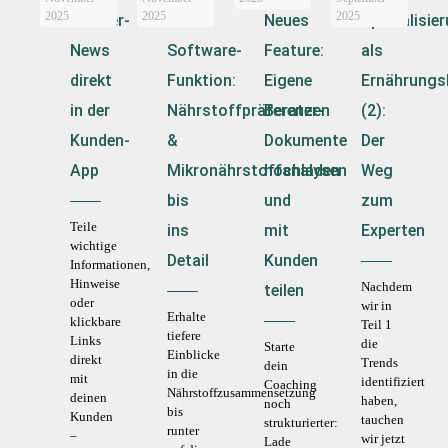
2025
2025
2025
Berater-
Neue
Neues
Spezialisie
News
Software-
Feature:
als
direkt
Funktion:
Eigene
Ernährungs
in der
Nährstoffpräferenzen
Berater-
(2):
Kunden-
&
Dokumente
Der
App
Mikronährstoffanalysen
hochladen
Weg
bis
und
zum
Teile
ins
mit
Experten
wichtige
Detail
Kunden
Informationen,
Hinweise
Nachdem
teilen
oder
wir in
Erhalte
klickbare
Teil 1
tiefere
Links
die
Starte
Einblicke
direkt
Trends
dein
in die
mit
identifiziert
Coaching
Nährstoffzusammensetzung
deinen
haben,
noch
bis
Kunden
tauchen
strukturierter:
runter
–
wir jetzt
Lade