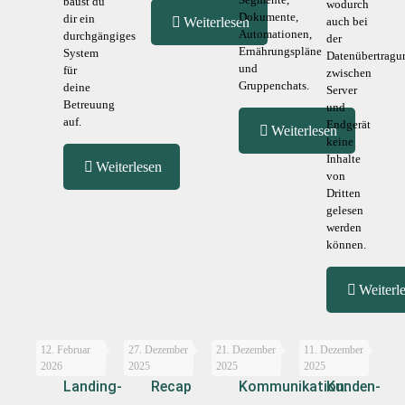
baust du
wodurch
Dokumente,
dir ein
Weiterlesen
auch bei
Automationen,
durchgängiges
der
Ernährungspläne
System
Datenübertragu
und
für
zwischen
Gruppenchats.
deine
Server
Betreuung
und
auf.
Endgerät
Weiterlesen
keine
Inhalte
Weiterlesen
von
Dritten
gelesen
werden
können.
Weiterl
12. Februar
27. Dezember
21. Dezember
11. Dezember
2026
2025
2025
2025
Landing-
Recap
Kommunikation:
Kunden-