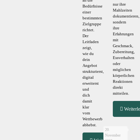
an die
nur ihre
Bedürfnisse
Mahlzeiten
einer
dokumentieren,
bestimmten
sondern
Zielgruppe
ihre
richtet.
Erfahrungen
Der
mit
Leitfaden
Geschmack,
zeigt,
Zubereitung,
wie du
Essverhalten
dein
oder
Angebot
möglichen
strukturierst,
körperlichen
digital
Reaktionen
erweiterst
direkt
und
mitteilen.
dich
damit
klar
Weiterl
vom
Wettbewerb
abhebst.
20.
November