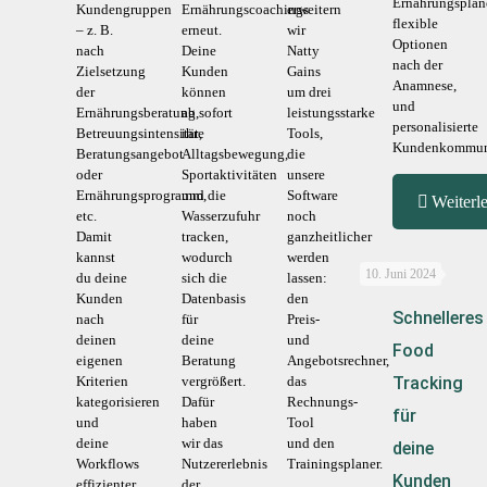
Ernährungsplän
Kundengruppen
Ernährungscoachings
erweitern
flexible
– z. B.
erneut.
wir
Optionen
nach
Deine
Natty
nach der
Zielsetzung
Kunden
Gains
Anamnese,
der
können
um drei
und
Ernährungsberatung,
ab sofort
leistungsstarke
personalisierte
Betreuungsintensität,
ihre
Tools,
Kundenkommuni
Beratungsangebot
Alltagsbewegung,
die
oder
Sportaktivitäten
unsere
Ernährungsprogramm,
und die
Software
Weiterl
etc.
Wasserzufuhr
noch
Damit
tracken,
ganzheitlicher
kannst
wodurch
werden
10. Juni 2024
du deine
sich die
lassen:
Kunden
Datenbasis
den
Schnelleres
nach
für
Preis-
deinen
deine
und
Food
eigenen
Beratung
Angebotsrechner,
Kriterien
vergrößert.
das
Tracking
kategorisieren
Dafür
Rechnungs-
für
und
haben
Tool
deine
wir das
und den
deine
Workflows
Nutzererlebnis
Trainingsplaner.
Kunden
effizienter
der