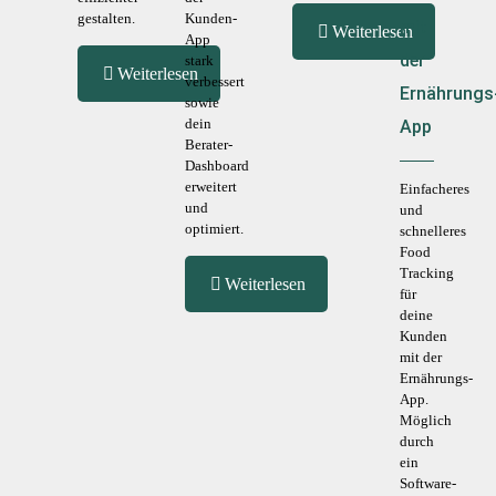
gestalten.
Kunden-
mit
Weiterlesen
App
der
stark
Weiterlesen
verbessert
Ernährungs
sowie
dein
App
Berater-
Dashboard
erweitert
Einfacheres
und
und
optimiert.
schnelleres
Food
Tracking
Weiterlesen
für
deine
Kunden
mit der
Ernährungs-
App.
Möglich
durch
ein
Software-