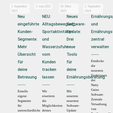
1. September
3. Juni 2025
19. März
2. September
2025
2025
2024
Neu
NEU:
Neues
Ernährungs
eingeführte
Alltagsbewegung,
Software-
und
Kunden-
Sportaktivitäten
Update:
Ernährungs
Segmente:
und
Drei
zentral
Mehr
Wasserzufuhr
neue
verwalten
Übersicht
vom
Tools
Entdecke
für
Kunden
für
die
deine
tracken
deine
neuesten
Funktionen
Betreuung
lassen
Ernährungsberatung
der
Natty
Gains
Erstelle
Wir
Mit
Software:
eigene
erweitern
unserem
Zentrale
Segmente
die
neuesten
Verwaltung
für
Möglichkeiten
Software-
von
unterschiedliche
deines
Update