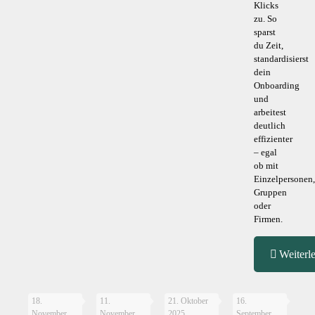
Klicks
zu. So
sparst
du Zeit,
standardisierst
dein
Onboarding
und
arbeitest
deutlich
effizienter
– egal
ob mit
Einzelpersonen,
Gruppen
oder
Firmen.
Weiterl
18.
11.
21. Oktober
16.
November
November
2025
September