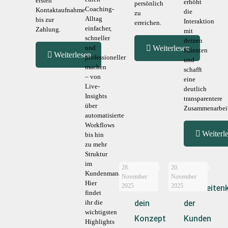
ersten
erhöht
persönlich
Coaching-
Kontaktaufnahme
die
zu
Alltag
bis zur
Interaktion
erreichen.
einfacher,
Zahlung.
mit
schneller
deinen
und
Weiterlesen
Klienten
Weiterlesen
professioneller
und
machen
schafft
– von
eine
Live-
deutlich
Insights
transparentere
über
Zusammenarbeit
automatisierte
Workflows
Weiterl
bis hin
zu mehr
Struktur
im
28.
20.
Kundenmanagement.
November
November
Hier
2025
2025
Finde
Mahlzeiten
findet
ihr die
dein
der
wichtigsten
Konzept
Kunden
Highlights