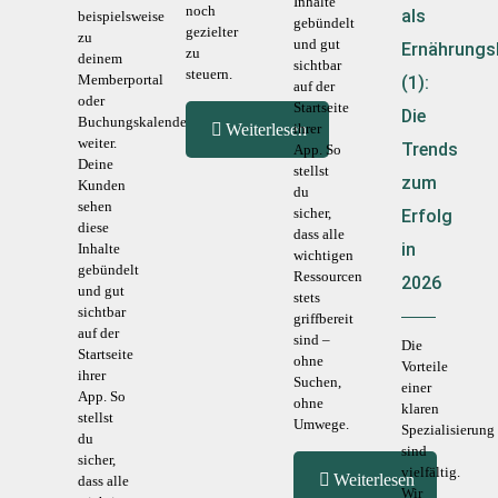
Inhalte
noch
als
beispielsweise
gebündelt
gezielter
zu
und gut
Ernährungs
zu
deinem
sichtbar
steuern.
Memberportal
(1):
auf der
oder
Startseite
Die
Buchungskalender
Weiterlesen
ihrer
weiter.
Trends
App. So
Deine
stellst
zum
Kunden
du
sehen
sicher,
Erfolg
diese
dass alle
in
Inhalte
wichtigen
gebündelt
Ressourcen
2026
und gut
stets
sichtbar
griffbereit
auf der
sind –
Die
Startseite
ohne
Vorteile
ihrer
Suchen,
einer
App. So
ohne
klaren
stellst
Umwege.
Spezialisierung
du
sind
sicher,
vielfältig.
Weiterlesen
dass alle
Wir