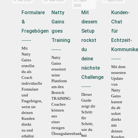
9. Juli 2026
18. Mai 2026
22. April
7. April 2026
2026
Formulare
Natty
Mit
Kunden-
&
Gains
diesem
Chat
Fragebögen
goes
Setup
für
Training
rockst
Echtzeit-
Mit
du
Kommunika
Natty
Natty
deine
Gains
Gains
erstellst
Mit dem
nächste
erweitert
du als
neuesten
seine
Challenge
Coach
Update
Plattform
individuelle
von
um den
Formulare
Natty
Bereich
Dieser
und
Gains
TRAINING:
Guide
Fragebögen,
kannst
Coaches
zeigt dir
weist sie
du ab
können
Schritt
deinen
sofort
aus
für
Kunden
direkt
einer
Schritt,
direkt
mit
riesigen
wie du
zu und
deinen
Übungsdatenbank,
mit
erhältst
Kunden