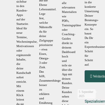
auf die
sichtbar
in die
alle
Ebene
in den
konkrete
relevanten
Lebensmittel.
Kunden-
Umsetzung
Materialien
Lege
Apps
Deiner
wie
fest,
auf der
Beratungs-
PDFs,
welche
Startseite.
Konzepte
Trainingspläne
Nährstoffe
Ideal für
ein. So
oder
du für
neue
baust
Coaching-
deine
Termine,
Du Dir
Guides
Zielgruppe
Wochenimpulse,
ein
direkt in
priorisierst
Motivationen
Expertenbusine
deinem
– etwa
oder
Schritt
Dashboard
Eisen,
ergänzende
für
hoch
Omega-
Inhalte,
Schritt
und
3 oder
die
auf.
teile sie
Zink.
deine
über die
Das
Kundschaft
App mit
hilft,
Weiterl
sofort
deinen
Zusammenhänge
erreicht.
Kunden.
besser
Mit
Deine
zu
einem
Kunden
5. September
erklären
Klick
2025
sehen
und
leitest
diese
Spezialisie
Ernährung
du sie