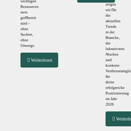
wichtigen
zeigen
Ressourcen
wir Dir
stets
die
griffbereit
aktuellen
sind –
Trends
ohne
in der
Suchen,
Branche,
ohne
die
Umwege.
lukrativsten
Nischen
Weiterlesen
und
konkrete
Verdienstmögli
für
deine
erfolgreiche
Positionierung
im Jahr
2026.
Weiterl